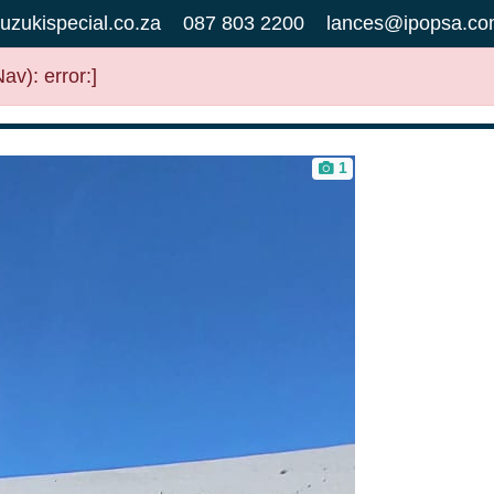
uzukispecial.co.za
087 803 2200
lances@ipopsa.co
v): error:]
1